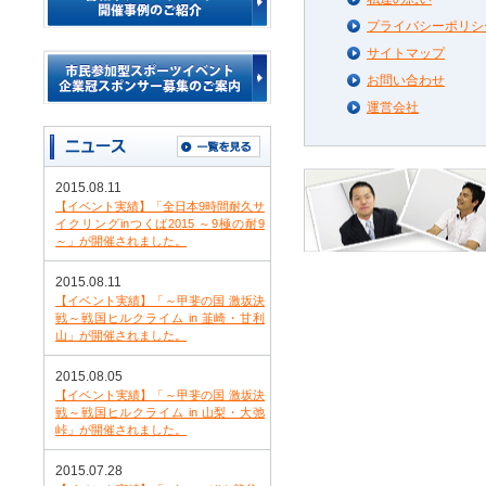
プライバシーポリシ
サイトマップ
お問い合わせ
運営会社
2015.08.11
【イベント実績】「全日本9時間耐久サ
イクリングinつくば2015 ～9極の耐9
～」が開催されました。
2015.08.11
【イベント実績】「～甲斐の国 激坂決
戦～戦国ヒルクライム in 韮崎・甘利
山」が開催されました。
2015.08.05
【イベント実績】「～甲斐の国 激坂決
戦～戦国ヒルクライム in 山梨・大弛
峠」が開催されました。
2015.07.28